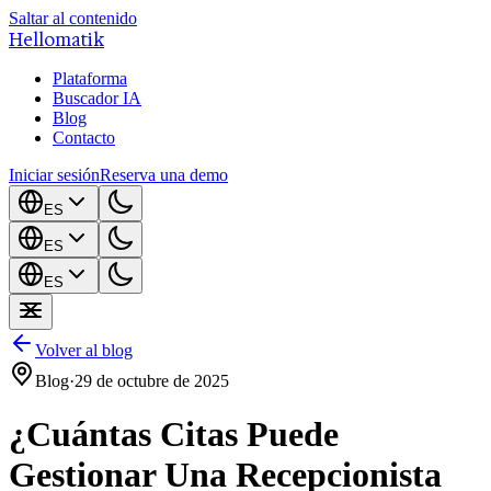
Saltar al contenido
Hellomatik
Plataforma
Buscador IA
Blog
Contacto
Iniciar sesión
Reserva una demo
ES
ES
ES
Volver al blog
Blog
·
29 de octubre de 2025
¿Cuántas Citas Puede
Gestionar Una Recepcionista